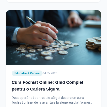
Educatie & Cariere
04.05.2026
Curs Fochist Online: Ghid Complet
pentru o Cariera Sigura
Descoperă tot ce trebuie să știi despre un curs
fochist online, de la avantaje la alegerea platformei