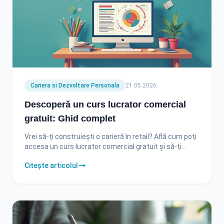
Cariera si Dezvoltare Personala
21.05.2026
Descoperă un curs lucrator comercial
gratuit: Ghid complet
Vrei să-ți construiești o carieră în retail? Află cum poți
accesa un curs lucrator comercial gratuit și să-ți
dezvolți abilitățile esențiale. Începe-ți drumul
Citește articolul