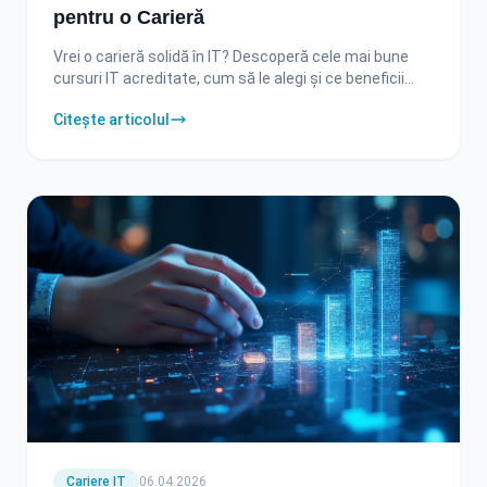
pentru o Carieră
Vrei o carieră solidă în IT? Descoperă cele mai bune
cursuri IT acreditate, cum să le alegi și ce beneficii
aduc. Ghid complet pentru a-ți asigura succesul
Citește articolul
Cariere IT
06.04.2026