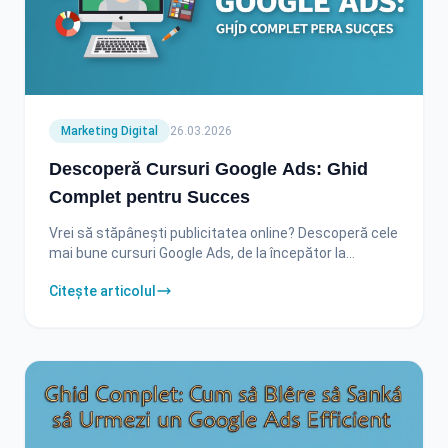
Marketing Digital
26.03.2026
Descoperă Cursuri Google Ads: Ghid
Complet pentru Succes
Vrei să stăpânești publicitatea online? Descoperă cele
mai bune cursuri Google Ads, de la începător la
avansat, și transformă-ți cariera în marketing digital.
Citește articolul