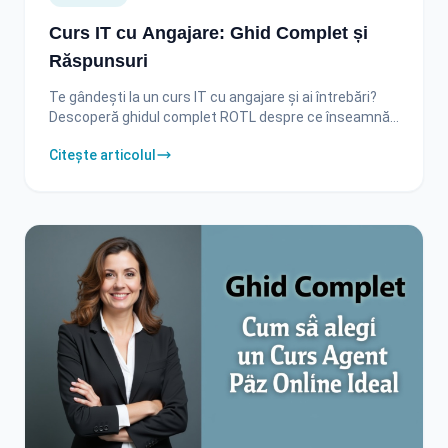
Curs IT cu Angajare: Ghid Complet și
Răspunsuri
Te gândești la un curs IT cu angajare și ai întrebări?
Descoperă ghidul complet ROTL despre ce înseamnă
un astfel de curs și cum îți poți asigura o angajare
Citește articolul