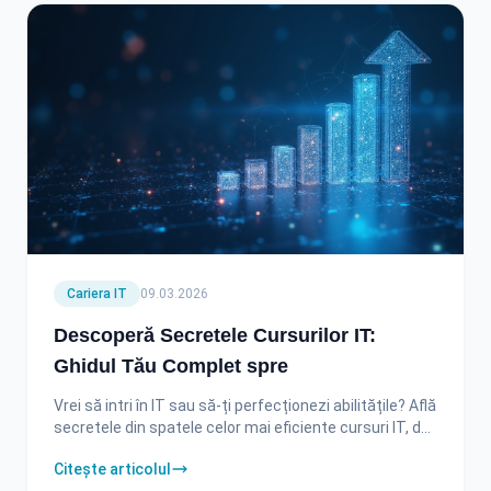
Cariera IT
09.03.2026
Descoperă Secretele Cursurilor IT:
Ghidul Tău Complet spre
Vrei să intri în IT sau să-ți perfecționezi abilitățile? Află
secretele din spatele celor mai eficiente cursuri IT, de
la alegere la aplicare. Ghidul complet
Citește articolul