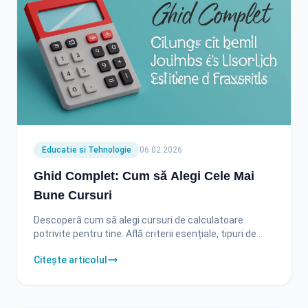
Educatie si Tehnologie
06.02.2026
Ghid Complet: Cum să Alegi Cele Mai
Bune Cursuri
Descoperă cum să alegi cursuri de calculatoare
potrivite pentru tine. Află criterii esențiale, tipuri de
cursuri și sfaturi practice pentru succesul tău.
Citește articolul