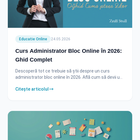
Educatie Online
24.05.2026
Curs Administrator Bloc Online în 2026:
Ghid Complet
Descoperă tot ce trebuie să știi despre un curs
administrator bloc online în 2026. Află cum să devii un
administrator profesionist și înscrie-te acum!
Citește articolul