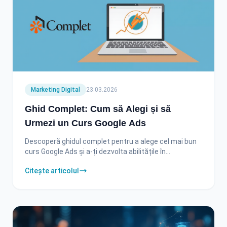
Marketing Digital
23.03.2026
Ghid Complet: Cum să Alegi și să
Urmezi un Curs Google Ads
Descoperă ghidul complet pentru a alege cel mai bun
curs Google Ads și a-ți dezvolta abilitățile în
publicitatea digitală. Începe acum drumul către
Citește articolul
succesul