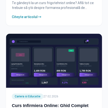
Te gândești la un curs frigotehnist online? Află tot ce
trebuie să știi despre formarea profesională de
frigotehnist, beneficiile și cerințele. Înscrie-te acum
Citește articolul
Cariera si Educatie
27.02.2026
Curs Infirmiera Online: Ghid Complet