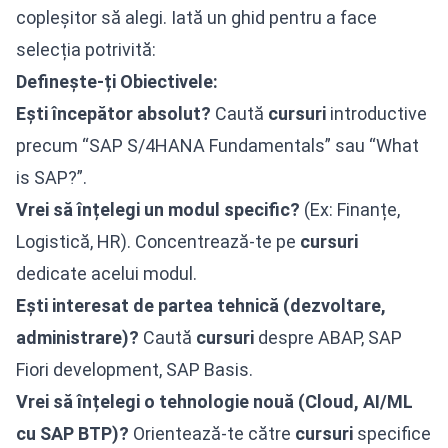
copleșitor să alegi. Iată un ghid pentru a face
selecția potrivită:
Definește-ți Obiectivele:
Ești începător absolut?
Caută
cursuri
introductive
precum “SAP S/4HANA Fundamentals” sau “What
is SAP?”.
Vrei să înțelegi un modul specific?
(Ex: Finanțe,
Logistică, HR). Concentrează-te pe
cursuri
dedicate acelui modul.
Ești interesat de partea tehnică (dezvoltare,
administrare)?
Caută
cursuri
despre ABAP, SAP
Fiori development, SAP Basis.
Vrei să înțelegi o tehnologie nouă (Cloud, AI/ML
cu SAP BTP)?
Orientează-te către
cursuri
specifice