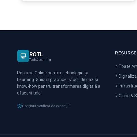
RESURSE
ROTL
Tech & Learning
Toate Art
Resurse Online pentru Tehnologie și
Digitaliz
Learning. Ghiduri practice, studii de caz și
Infrastru
know-how pentru transformarea digitală a
afacerii tale.
Cloud & 
Conținut verificat de experți IT