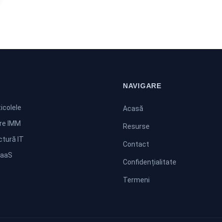
NAVIGARE
icolele
Acasă
are IMM
Resurse
ctură IT
Contact
SaaS
Confidențialitate
Termeni