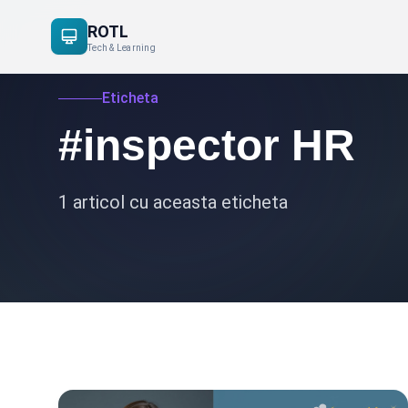
ROTL
Tech & Learning
Eticheta
#inspector HR
1 articol cu aceasta eticheta