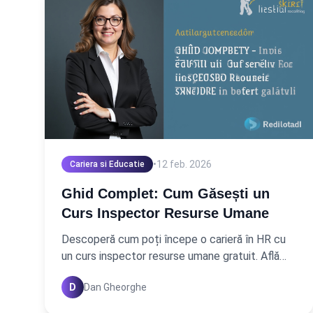
•
12 feb. 2026
Cariera si Educatie
Ghid Complet: Cum Găsești un
Curs Inspector Resurse Umane
Descoperă cum poți începe o carieră în HR cu
un curs inspector resurse umane gratuit. Află
unde găsești resurse și cum să te specializezi
D
Dan Gheorghe
eficient! Citește