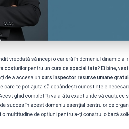
ndit vreodată să începi o carieră în domeniul dinamic al r
ra costurilor pentru un curs de specialitate? Ei bine, ve
ți de a accesa un
curs inspector resurse umane gratui
e care te pot ajuta să dobândești cunoștințele necesare 
Acest ghid complet îți va arăta exact unde să cauți, ce s
de succes în acest domeniu esențial pentru orice organ
i o multitudine de opțiuni pentru a-ți construi o bază s