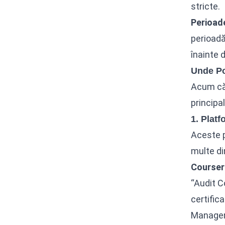
stricte.
Perioade
perioadă
înainte d
Unde Po
Acum că
principa
1. Plat
Aceste p
multe di
Courser
“Audit C
certific
Manage