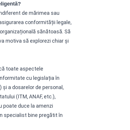
ligentă?
 indiferent de mărimea sau
 asigurarea conformității legale,
ă organizațională sănătoasă. Să
va motiva să explorezi chiar și
 că toate aspectele
nformitate cu legislația în
 și a dosarelor de personal,
tatului (ITM, ANAF, etc.),
niu poate duce la amenzi
 specialist bine pregătit în