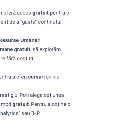
i
oferă acces
gratuit
pentru o
lent de a “gusta” conținutul
r Resurse Umane?
umane gratuit
, să explorăm
re fără costuri.
entru a oferi
cursuri
online,
restigiu. Poți alege opțiunea
în mod
gratuit
. Pentru a obține o
nalytics” sau “HR