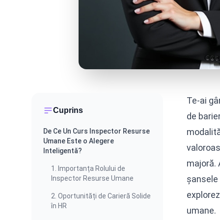
Te-ai gâ
Cuprins
de barie
modalită
De Ce Un Curs Inspector Resurse
Umane Este o Alegere
valoroas
Inteligentă?
majoră. 
1. Importanța Rolului de
șansele 
Inspector Resurse Umane
explorez
2. Oportunități de Carieră Solide
în HR
umane.