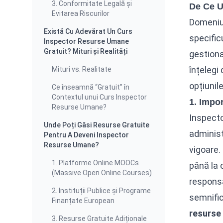
3. Conformitate Legală și
De Ce U
Evitarea Riscurilor
Domeniul
Există Cu Adevărat Un Curs
specific
Inspector Resurse Umane
Gratuit? Mituri și Realități
gestiona
înțelegi
Mituri vs. Realitate
opțiunil
Ce înseamnă “Gratuit” în
Contextul unui Curs Inspector
1. Impo
Resurse Umane?
Inspecto
Unde Poți Găsi Resurse Gratuite
administ
Pentru A Deveni Inspector
Resurse Umane?
vigoare.
1. Platforme Online MOOCs
până la o
(Massive Open Online Courses)
responsa
2. Instituții Publice și Programe
semnific
Finanțate European
resurse
3. Resurse Gratuite Adiționale