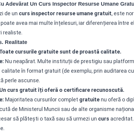
Cu Adevărat Un Curs Inspector Resurse Umane Gratuit?
zi de un
curs inspector resurse umane gratuit
, este no
” poate avea mai multe înțelesuri, iar diferențierea între 
 realiste.
s. Realitate
 Toate cursurile gratuite sunt de proastă calitate.
e:
Nu neapărat. Multe instituții de prestigiu sau platfor
ă calitate în format gratuit (de exemplu, prin auditarea cur
tă perle ascunse.
 Un curs gratuit îți oferă o certificare recunoscută.
e:
Majoritatea cursurilor complet
gratuite
nu oferă o dip
ută de Ministerul Muncii sau de alte organisme naționale.
esar să plătești o taxă sau să urmezi un
curs
acreditat.
e.