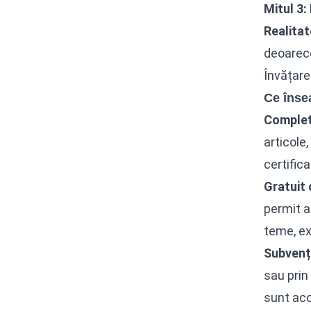
Mitul 3:
Realitat
deoarece
Învățare
Ce înse
Complet 
articole,
certific
Gratuit 
permit a
teme, ex
Subvenț
sau prin
sunt acop