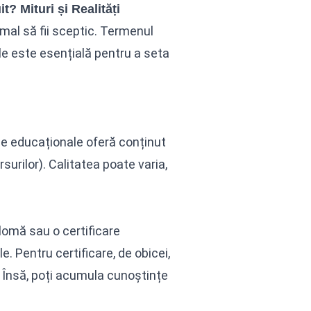
 Mituri și Realități
rmal să fii sceptic. Termenul
ele este esențială pentru a seta
me educaționale oferă conținut
surilor). Calitatea poate varia,
lomă sau o certificare
 Pentru certificare, de obicei,
 Însă, poți acumula cunoștințe