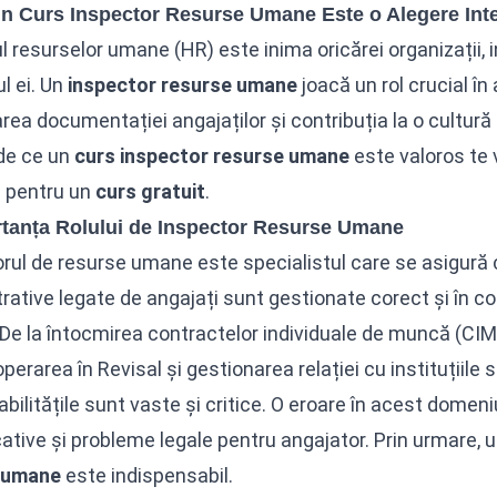
n Curs Inspector Resurse Umane Este o Alegere Inte
 resurselor umane (HR) este inima oricărei organizații,
ul ei. Un
inspector resurse umane
joacă un rol crucial în
rea documentației angajaților și contribuția la o cultur
 de ce un
curs inspector resurse umane
este valoros te 
e pentru un
curs gratuit
.
rtanța Rolului de Inspector Resurse Umane
rul de resurse umane este specialistul care se asigură
rative legate de angajați sunt gestionate corect și în co
 De la întocmirea contractelor individuale de muncă (CIM)
perarea în Revisal și gestionarea relației cu instituțiile s
bilitățile sunt vaste și critice. O eroare în acest dome
ative și probleme legale pentru angajator. Prin urmare, un
 umane
este indispensabil.