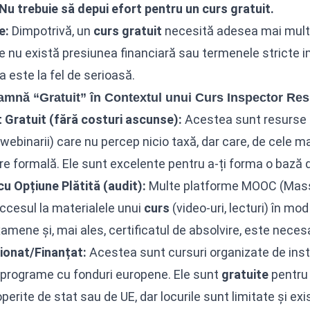
 Nu trebuie să depui efort pentru un curs gratuit.
e:
Dimpotrivă, un
curs gratuit
necesită adesea mai multă a
 nu există presiunea financiară sau termenele stricte
a este la fel de serioasă.
amnă “Gratuit” în Contextul unui Curs Inspector R
Gratuit (fără costuri ascunse):
Acestea sunt resurse e
 webinarii) care nu percep nicio taxă, dar care, de cele ma
are formală. Ele sunt excelente pentru a-ți forma o bază 
cu Opțiune Plătită (audit):
Multe platforme MOOC (Mass
ccesul la materialele unui
curs
(video-uri, lecturi) în mo
amene și, mai ales, certificatul de absolvire, este neces
ionat/Finanțat:
Acestea sunt cursuri organizate de inst
 programe cu fonduri europene. Ele sunt
gratuite
pentru 
erite de stat sau de UE, dar locurile sunt limitate și exist