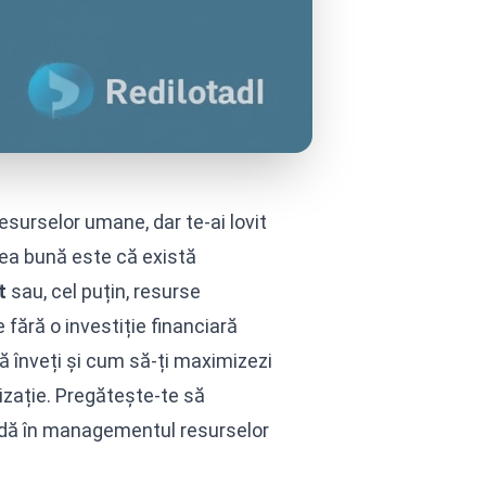
esurselor umane, dar te-ai lovit
stea bună este că există
t
sau, cel puțin, resurse
fără o investiție financiară
ă înveți și cum să-ți maximizezi
izație. Pregătește-te să
olidă în managementul resurselor