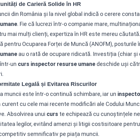
unități de Carieră Solide în HR
ncii din România și la nivel global indică o cerere consta
 umane
. Fie că lucrezi într-o companie mare, multinațion
ru mai mulți clienți, expertiza în HR este mereu căutată
ă pentru Ocuparea Forței de Muncă (ANOFM), posturile în
 umane
au o rată de ocupare ridicată. Investiția (chiar și
 într-un
curs inspector resurse umane
deschide uși către
i.
rmitate Legală și Evitarea Riscurilor
ia muncii este într-o continuă schimbare, iar un
inspecto
 curent cu cele mai recente modificări ale Codului Muncii,
e. Absolvirea unui
curs
te echipează cu cunoștințele ne
tatea legilor, evitând amenzi și litigii costisitoare pent
competitiv semnificativ pe piața muncii.