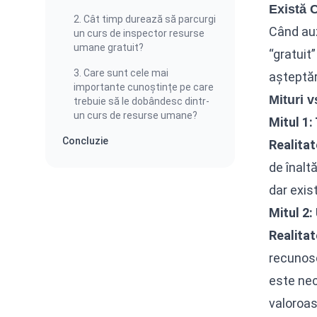
Există 
2. Cât timp durează să parcurgi
Când au
un curs de inspector resurse
umane gratuit?
“gratuit
3. Care sunt cele mai
așteptări
importante cunoștințe pe care
Mituri v
trebuie să le dobândesc dintr-
un curs de resurse umane?
Mitul 1:
Concluzie
Realitat
de înalt
dar exis
Mitul 2:
Realitat
recunosc
este nec
valoroas