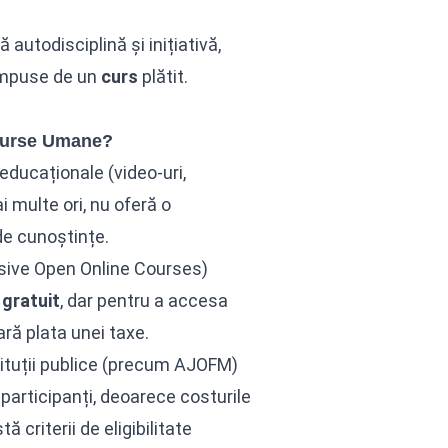
utodisciplină și inițiativă,
 impuse de un
curs
plătit.
esurse Umane?
ducaționale (video-uri,
i multe ori, nu oferă o
de cunoștințe.
ive Open Online Courses)
d
gratuit
, dar pentru a accesa
ară plata unei taxe.
ituții publice (precum AJOFM)
participanți, deoarece costurile
ă criterii de eligibilitate