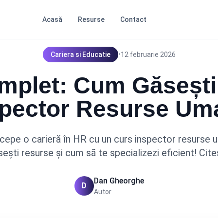
Acasă
Resurse
Contact
•
Cariera si Educatie
12 februarie 2026
mplet: Cum Găsești
spector Resurse Um
epe o carieră în HR cu un curs inspector resurse u
ești resurse și cum să te specializezi eficient! Cit
Dan Gheorghe
D
Autor