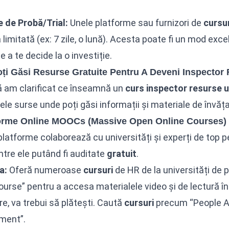
 de Probă/Trial:
Unele platforme sau furnizori de
cursur
 limitată (ex: 7 zile, o lună). Acesta poate fi un mod exce
e a te decide la o investiție.
ți Găsi Resurse Gratuite Pentru A Deveni Inspecto
 am clarificat ce înseamnă un
curs inspector resurse 
lele surse unde poți găsi informații și materiale de învăța
forme Online MOOCs (Massive Open Online Courses)
latforme colaborează cu universități și experți de top p
ntre ele putând fi auditate
gratuit
.
a:
Oferă numeroase
cursuri
de HR de la universități de p
ourse” pentru a accesa materialele video și de lectură 
are, va trebui să plătești. Caută
cursuri
precum “People A
ment”.