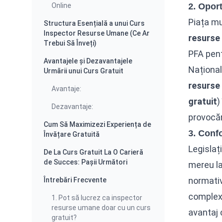
Online
2. Oport
Piața mu
Structura Esențială a unui Curs
Inspector Resurse Umane (Ce Ar
resurse
Trebui Să Înveți)
PFA pent
Avantajele și Dezavantajele
Național
Urmării unui Curs Gratuit
resurse
Avantaje:
gratuit
)
Dezavantaje:
provocăr
Cum Să Maximizezi Experiența de
3. Confo
Învățare Gratuită
Legislaț
De La Curs Gratuit La O Carieră
de Succes: Pașii Următori
mereu la
normativ
Întrebări Frecvente
complexi
1. Pot să lucrez ca inspector
resurse umane doar cu un curs
avantaj 
gratuit?