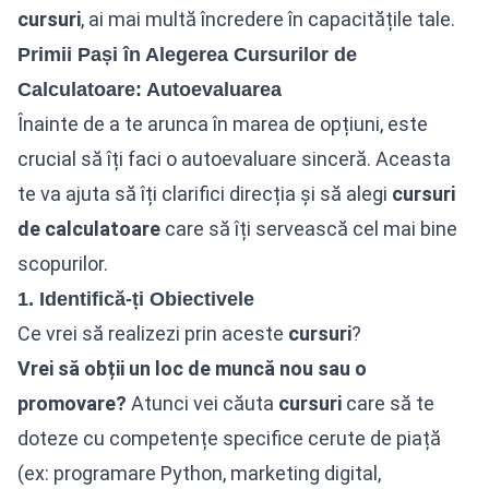
cursuri
, ai mai multă încredere în capacitățile tale.
Primii Pași în Alegerea Cursurilor de
Calculatoare: Autoevaluarea
Înainte de a te arunca în marea de opțiuni, este
crucial să îți faci o autoevaluare sinceră. Aceasta
te va ajuta să îți clarifici direcția și să alegi
cursuri
de calculatoare
care să îți servească cel mai bine
scopurilor.
1. Identifică-ți Obiectivele
Ce vrei să realizezi prin aceste
cursuri
?
Vrei să obții un loc de muncă nou sau o
promovare?
Atunci vei căuta
cursuri
care să te
doteze cu competențe specifice cerute de piață
(ex: programare Python,
marketing digital
,