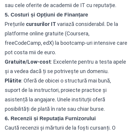
sau cele oferite de academii de IT cu reputație.
5. Costuri și Opțiuni de Finanțare
Prețurile
cursurilor IT
variază considerabil. De la
platforme
online gratuite
(Coursera,
freeCodeCamp, edX) la bootcamp-uri intensive care
pot costa mii de euro.
Gratuite/Low-cost
: Excelente pentru a testa apele
și a vedea dacă ți se potrivește un domeniu.
Plătite
: Oferă de obicei o structură mai bună,
suport de la instructori, proiecte practice și
asistență la angajare. Unele instituții oferă
posibilități de plată în rate sau chiar burse.
6. Recenzii și Reputația Furnizorului
Caută recenzii și mărturii de la foști cursanți. O