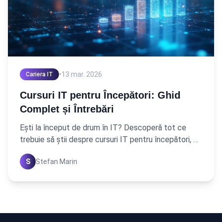
•
13 mar. 2026
Cariera IT
Cursuri IT pentru Începători: Ghid
Complet și Întrebări
Ești la început de drum în IT? Descoperă tot ce
trebuie să știi despre cursuri IT pentru începători, de
la alegerea programului la beneficii. Află răspunsuri
S
Stefan Marin