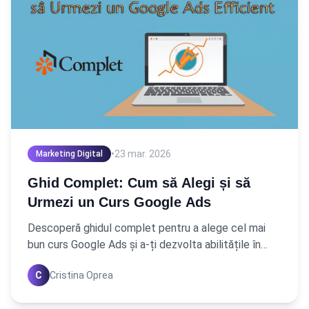
•
23 mar. 2026
Marketing Digital
Ghid Complet: Cum să Alegi și să
Urmezi un Curs Google Ads
Descoperă ghidul complet pentru a alege cel mai
bun curs Google Ads și a-ți dezvolta abilitățile în
publicitatea digitală. Începe acum drumul către
C
Cristina Oprea
succesul