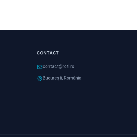
CONTACT
contact@rotl.ro
București, România