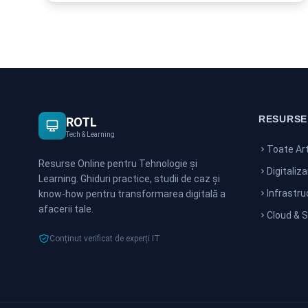
RESURSE
ROTL
Tech & Learning
Toate Art
Resurse Online pentru Tehnologie și
Digitaliz
Learning. Ghiduri practice, studii de caz și
Infrastru
know-how pentru transformarea digitală a
afacerii tale.
Cloud & 
Conținut verificat de experți IT