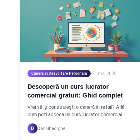
•
21 mai 2026
Cariera si Dezvoltare Personala
Descoperă un curs lucrator
comercial gratuit: Ghid complet
Vrei să-ți construiești o carieră în retail? Află
cum poți accesa un curs lucrator comercial
gratuit și să-ți dezvolți abilitățile esențiale.
D
Dan Gheorghe
Începe-ți drumul