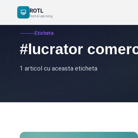
ROTL
Tech & Learning
Eticheta
#lucrator comerc
1 articol cu aceasta eticheta