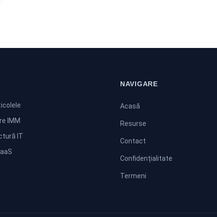
NAVIGARE
icolele
Acasă
are IMM
Resurse
ctură IT
Contact
SaaS
Confidențialitate
Termeni