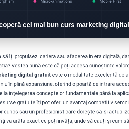
a să îți propulsezi cariera sau afacerea în era digitală, d
ția? Vestea bună este că poți accesa cunoștințe valoroa
keting digital gratuit
este o modalitate excelentă de a d
iu în plină expansiune, oferind o poartă de intrare acces
De la înțelegerea conceptelor fundamentale până la aplic
esurse gratuite îți pot oferi un avantaj competitiv semnif
r curios sau un profesionist care dorește să-și actualiz
îți va arăta exact ce poți învăța, unde să cauți și cum s