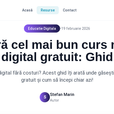
Acasă
Resurse
Contact
•
Educatie Digitala
19 februarie 2026
ă cel mai bun curs 
digital gratuit: Ghid
igital fără costuri? Acest ghid îți arată unde găseșt
gratuit și cum să începi chiar azi!
Stefan Marin
S
Autor