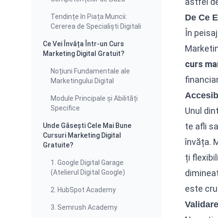
astfel d
Tendințe în Piața Muncii:
De Ce E
Cererea de Specialiști Digitali
În peisa
Ce Vei Învăța Într-un Curs
Marketin
Marketing Digital Gratuit?
curs mar
Noțiuni Fundamentale ale
financia
Marketingului Digital
Accesibi
Module Principale și Abilități
Specifice
Unul din
te afli 
Unde Găsești Cele Mai Bune
Cursuri Marketing Digital
învăța. 
Gratuite?
ți flexi
1. Google Digital Garage
dimineaț
(Atelierul Digital Google)
este cru
2. HubSpot Academy
Validare
3. Semrush Academy