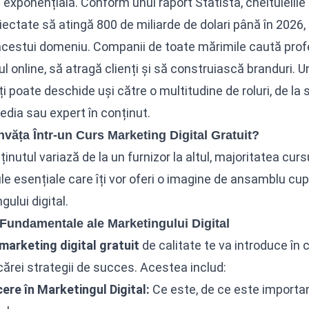
 exponențială. Conform unui raport Statista, cheltuielile 
iectate să atingă 800 de miliarde de dolari până în 2026,
cestui domeniu. Companii de toate mărimile caută profe
jul online, să atragă clienți și să construiască branduri. 
ți poate deschide uși către o multitudine de roluri, de l
edia sau expert în conținut.
nvăța Într-un Curs Marketing Digital Gratuit?
ținutul variază de la un furnizor la altul, majoritatea cur
e esențiale care îți vor oferi o imagine de ansamblu cu
gului digital.
 Fundamentale ale Marketingului Digital
marketing digital gratuit
de calitate te va introduce în 
cărei strategii de succes. Acestea includ:
ere în Marketingul Digital:
Ce este, de ce este importan