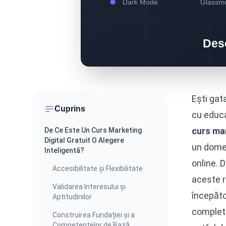
Ești gat
Cuprins
cu educa
curs mar
De Ce Este Un Curs Marketing
Digital Gratuit O Alegere
un domen
Inteligentă?
online. 
Accesibilitate și Flexibilitate
aceste r
Validarea Interesului și
începăto
Aptitudinilor
complet 
Construirea Fundației și a
Competențelor de Bază