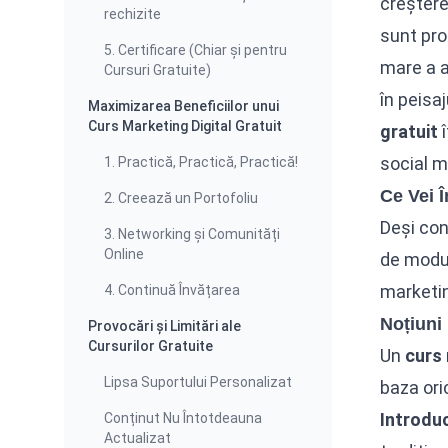
creștere
rechizite
sunt pro
5. Certificare (Chiar și pentru
mare a a
Cursuri Gratuite)
în peisa
Maximizarea Beneficiilor unui
Curs Marketing Digital Gratuit
gratuit
î
social m
1. Practică, Practică, Practică!
Ce Vei Î
2. Creează un Portofoliu
Deși con
3. Networking și Comunități
Online
de modul
marketin
4. Continuă Învățarea
Noțiuni
Provocări și Limitări ale
Cursurilor Gratuite
Un
curs 
Lipsa Suportului Personalizat
baza ori
Introduc
Conținut Nu Întotdeauna
Actualizat