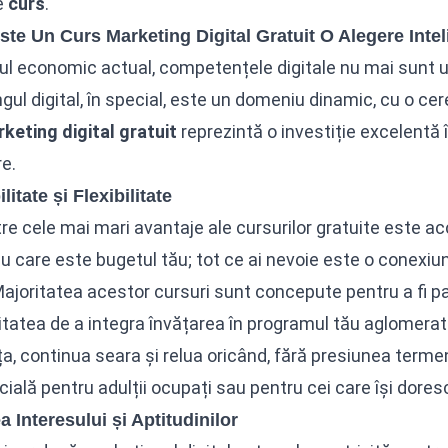
e
curs
.
ste Un Curs Marketing Digital Gratuit O Alegere Inte
jul economic actual, competențele digitale nu mai sunt un
gul digital, în special, este un domeniu dinamic, cu o cer
keting digital gratuit
reprezintă o investiție excelentă în
re.
litate și Flexibilitate
tre cele mai mari avantaje ale cursurilor gratuite este a
sau care este bugetul tău; tot ce ai nevoie este o conexiun
Majoritatea acestor cursuri sunt concepute pentru a fi par
bilitatea de a integra învățarea în programul tău aglomera
a, continua seara și relua oricând, fără presiunea term
cială pentru adulții ocupați sau pentru cei care își dore
a Interesului și Aptitudinilor