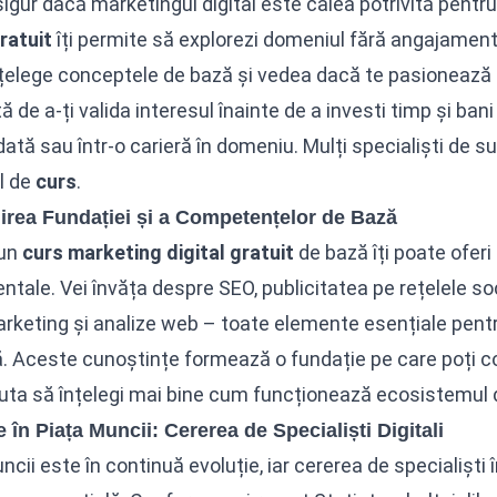
sigur dacă marketingul digital este calea potrivită pentr
gratuit
îți permite să explorezi domeniul fără angajament
nțelege conceptele de bază și vedea dacă te pasionează
ă de a-ți valida interesul înainte de a investi timp și ban
ată sau într-o carieră în domeniu. Mulți specialiști de 
l de
curs
.
irea Fundației și a Competențelor de Bază
 un
curs marketing digital gratuit
de bază îți poate oferi 
tale. Vei învăța despre SEO, publicitatea pe rețelele soc
rketing și analize web – toate elemente esențiale pentru
ă. Aceste cunoștințe formează o fundație pe care poți co
juta să înțelegi mai bine cum funcționează ecosistemul d
 în Piața Muncii: Cererea de Specialiști Digitali
ncii este în continuă evoluție, iar cererea de specialiști 