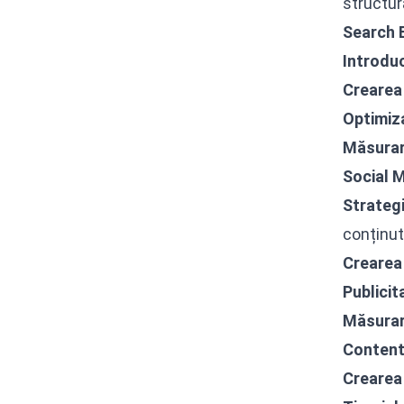
structura
Search E
Introdu
Crearea
Optimiza
Măsurar
Social 
Strategi
conținut
Crearea
Publicit
Măsurar
Content
Crearea 