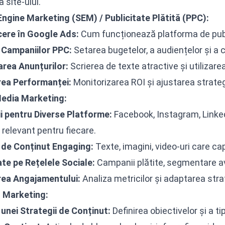
 site-ului.
ngine Marketing (SEM) / Publicitate Plătită (PPC):
cere în
Google Ads
:
Cum funcționează platforma de publ
 Campaniilor PPC:
Setarea bugetelor, a audiențelor și a c
rea Anunțurilor:
Scrierea de texte atractive și utilizarea
ea Performanței:
Monitorizarea ROI și ajustarea strategi
Media Marketing:
i pentru Diverse Platforme:
Facebook, Instagram, Linke
 relevant pentru fiecare.
 de Conținut Engaging:
Texte, imagini, video-uri care ca
ate pe Rețelele Sociale:
Campanii plătite, segmentare a
ea Angajamentului:
Analiza metricilor și adaptarea stra
 Marketing:
unei Strategii de Conținut:
Definirea obiectivelor și a ti