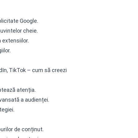
icitate Google.
uvintelor cheie.
 extensiilor.
ilor.
dIn, TikTok – cum să creezi
ptează atenția.
vansată a audienței.
tegiei.
purilor de conținut.