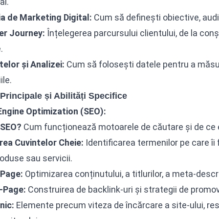
al.
a de Marketing Digital:
Cum să definești obiective, audi
r Journey:
Înțelegerea parcursului clientului, de la conș
.
telor și Analizei:
Cum să folosești datele pentru a măsu
le.
rincipale și Abilități Specifice
Engine Optimization (SEO):
 SEO?
Cum funcționează motoarele de căutare și de ce 
rea Cuvintelor Cheie:
Identificarea termenilor pe care îi 
oduse sau servicii.
Page:
Optimizarea conținutului, a titlurilor, a meta-descrie
-Page:
Construirea de backlink-uri și strategii de promo
nic:
Elemente precum viteza de încărcare a site-ului, re