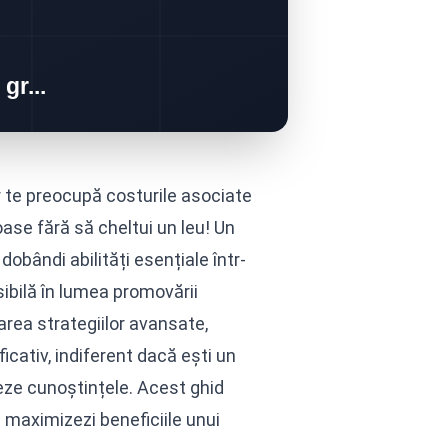
ar te preocupă costurile asociate
se fără să cheltui un leu! Un
obândi abilități esențiale într-
ibilă în lumea promovării
area strategiilor avansate,
icativ, indiferent dacă ești un
eze cunoștințele. Acest ghid
ă maximizezi beneficiile unui